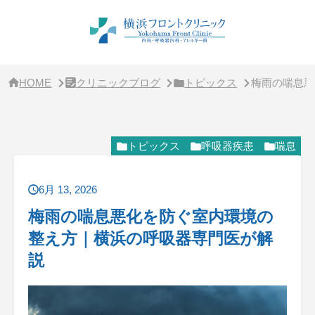
サ
イ
ド
バ
ー・
ク
リ
HOME
クリニックブログ
トピックス
梅雨の喘息悪
ニ
ッ
ク
概
要
トピックス
呼吸器疾患
喘息
6月 13, 2026
梅雨の喘息悪化を防ぐ室内環境の
整え方｜横浜の呼吸器専門医が解
説