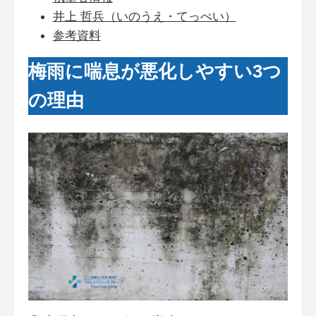
井上 哲兵（いのうえ・てっぺい）
参考資料
梅雨に喘息が悪化しやすい3つ
の理由