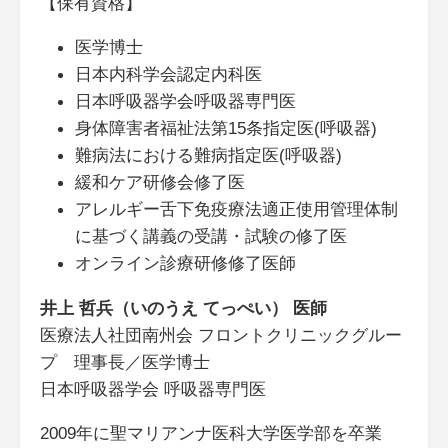
【保有資格】
医学博士
日本内科学会認定内科医
日本呼吸器学会呼吸器専門医
身体障害者福祉法第15条指定医(呼吸器)
難病法における難病指定医(呼吸器)
緩和ケア研修会修了医
アレルギー舌下免疫療法適正使用管理体制
に基づく講義の受講・試験の修了医
オンライン診療研修修了医師
井上 哲兵（いのうえ てっぺい） 医師
医療法人社団南州会 フロントクリニックグルー
プ 理事長／医学博士
日本呼吸器学会 呼吸器専門医
2009年に聖マリアンナ医科大学医学部を卒業