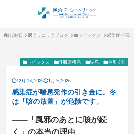
サ
イ
ド
バ
ー・
ク
リ
HOME
クリニックブログ
トピックス
感染症が喘息
ニ
ッ
ク
概
要
トピックス
呼吸器疾患
喘息
長引く咳
12月 13, 2025
1月 9, 2026
感染症が喘息発作の引き金に。冬
は「咳の放置」が危険です。
――「風邪のあとに咳が続
く」の本当の理由