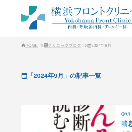
サ
イ
ド
バ
ー・
ク
リ
ニ
ッ
ク
HOME
クリニックブログ
2024年9月
概
要
「2024年9月」の記事一覧
9月 
喘