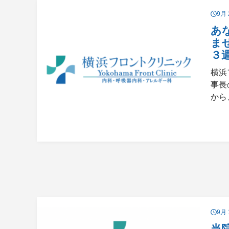
9月 
あ
ま
３
横浜
事長
から
9月 
当