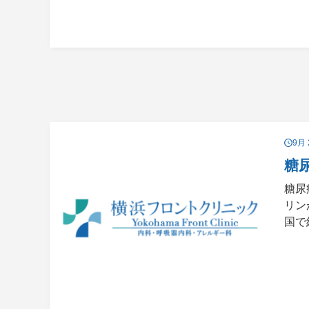
9月 
糖
糖尿
リン
国で