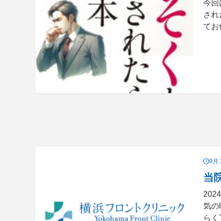
今回
され
てお
9月 
当
20
気の
らく