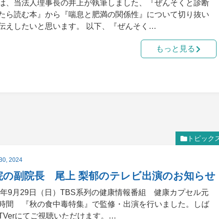
は、当法人理事長の井上が執筆しました、『ぜんそくと診断
たら読む本』から『喘息と肥満の関係性』について切り抜い
伝えしたいと思います。 以下、『ぜんそく…
もっと見る
トピック
30, 2024
院の副院長 尾上 梨郁のテレビ出演のお知らせ
24年9月29日（日）TBS系列の健康情報番組 健康カプセル元
時間 『秋の食中毒特集』で監修・出演を行いました。しば
TVerにてご視聴いただけます。…