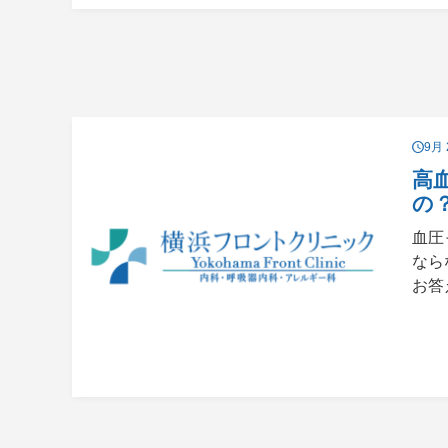
9月 
高
の
血圧
なら
お答