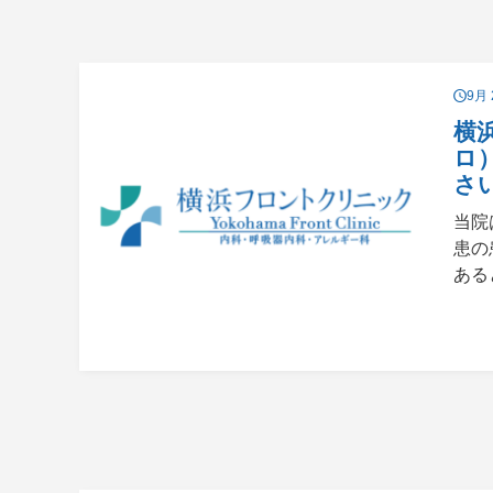
9月 
横
ロ
さ
当院
患の
ある