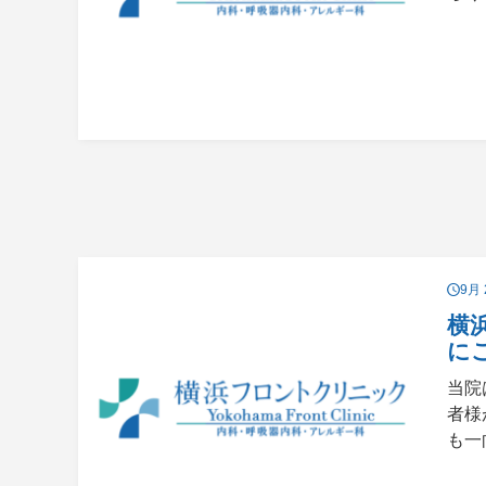
9月 
横
に
当院
者様
も一