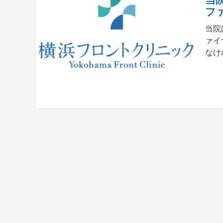
フ
当院
ァイ
なけ