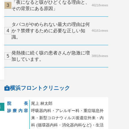
「夜になると咳がひどくなる理由と、
46218views
その背景にある原因」
タバコがやめられない最大の理由は何
か？禁煙するために必要な正しい知
46161views
識。
発熱後に続く咳の患者さんが急激に増
38818views
加しています。
横浜フロントクリニック
院長
尾上 林太郎
ス
診療内容
呼吸器内科・アレルギー科・重症喘息外
来・新型コロナウィルス後遺症外来・内
科 (循環器内科・消化器内科など)・生活