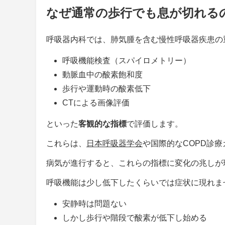
なぜ通常の歩行でも息が切れる
呼吸器内科では、肺気腫を含む慢性呼吸器疾患の
呼吸機能検査（スパイロメトリー）
動脈血中の酸素飽和度
歩行や運動時の酸素低下
CTによる画像評価
といった
客観的な指標
で評価します。
これらは、
日本呼吸器学会
や国際的なCOPD診
病気が進行すると、これらの指標に変化の兆しが
呼吸機能は少し低下したくらいでは症状に現れま
安静時は問題ない
しかし歩行や階段で酸素が低下し始める