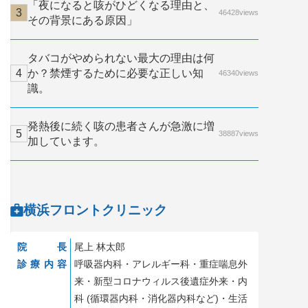
「夜になると咳がひどくなる理由と、
46428views
その背景にある原因」
タバコがやめられない最大の理由は何
か？禁煙するために必要な正しい知
46340views
識。
発熱後に続く咳の患者さんが急激に増
38887views
加しています。
横浜フロントクリニック
院長
尾上 林太郎
診療内容
呼吸器内科・アレルギー科・重症喘息外
来・新型コロナウィルス後遺症外来・内
科 (循環器内科・消化器内科など)・生活