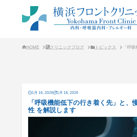
サ
イ
ド
バ
ー・
ク
リ
ニ
ッ
ク
HOME
クリニックブログ
トピックス
「呼吸
概
要
1月 16, 2026
1月 18, 2026
「呼吸機能低下の行き着く先」と、
性 を解説します