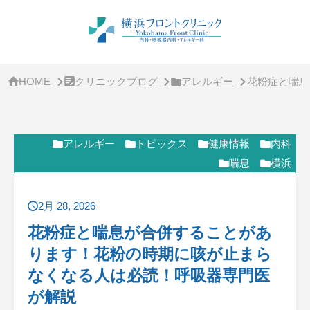
サ
イ
ド
バ
ー・
ク
リ
HOME
クリニックブログ
アレルギー
花粉症と喘息
ニ
ッ
ク
概
要
アレルギー
トピックス
健康情報
内科
喘息
横浜
2月 28, 2026
花粉症と喘息が合併することがあ
ります！花粉の時期に咳が止まら
なくなる人は必読！呼吸器専門医
が解説