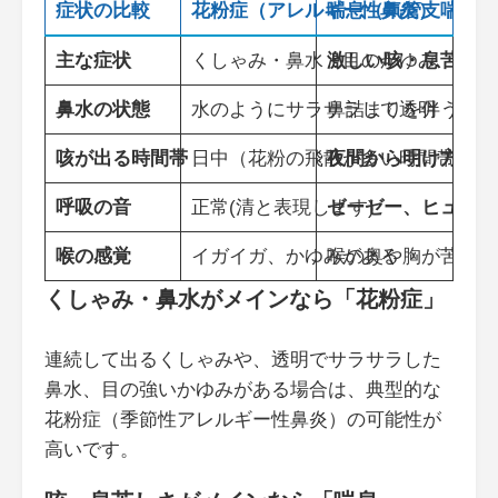
症状の比較
花粉症（アレルギー性鼻炎）
喘息（気管支喘息）
主な症状
くしゃみ・鼻水・目のかゆみ
激しい咳・息苦しさ
鼻水の状態
水のようにサラサラして透明
鼻詰まりを伴うこと
咳が出る時間帯
日中（花粉の飛散が多い時間帯）
夜間から明け方、運
呼吸の音
正常(清と表現します)
ゼーゼー、ヒューヒ
喉の感覚
イガイガ、かゆみがある
喉の奥や胸が苦しい
くしゃみ・鼻水がメインなら「花粉症」
連続して出るくしゃみや、透明でサラサラした
鼻水、目の強いかゆみがある場合は、典型的な
花粉症（季節性アレルギー性鼻炎）の可能性が
高いです。